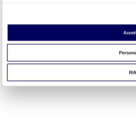
Accett
Persona
Rif