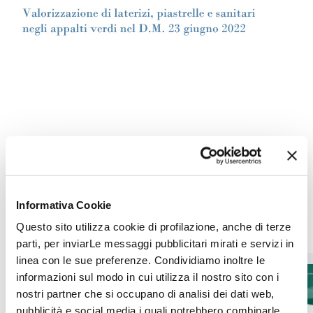
Informativa Cookie
Altre pubblicazioni
Questo sito utilizza cookie di profilazione, anche di terze
parti, per inviarLe messaggi pubblicitari mirati e servizi in
linea con le sue preferenze. Condividiamo inoltre le
CER il giornale della
informazioni sul modo in cui utilizza il nostro sito con i
ceramica n. 417
nostri partner che si occupano di analisi dei dati web,
pubblicità e social media i quali potrebbero combinarle