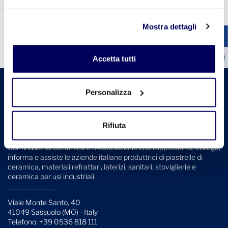
di più o negare il consenso a tutti o ad alcuni cookie
clicchi qui
. Il consenso può essere espresso cliccando
Mostra dettagli
sul tasto "Accetta tutti". Se non vuole i cookie di
profilazione può negare il consenso sul tasto "Rifiuta".
Accetta tutti
Personalizza
Rifiuta
Confindustria Ceramica è l'Associazione che rappresenta, collega,
informa e assiste le aziende italiane produttrici di piastrelle di
ceramica, materiali refrattari, laterizi, sanitari, stoviglierie e
ceramica per usi industriali.
Viale Monte Santo, 40
41049 Sassuolo (MO) - Italy
Telefono: +39 0536 818 111