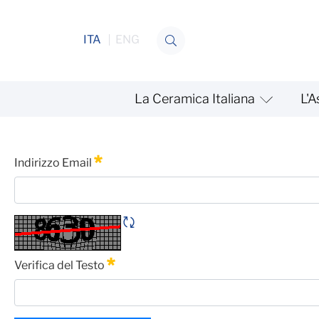
Salta al contenuto
ITA
ENG
La Ceramica Italiana
L'A
Commissione Statistiche e A
Password Dimenticata
Indirizzo Email
Obbligatorio
Rigene CAPTCHA
Verifica del Testo
Obbligatorio