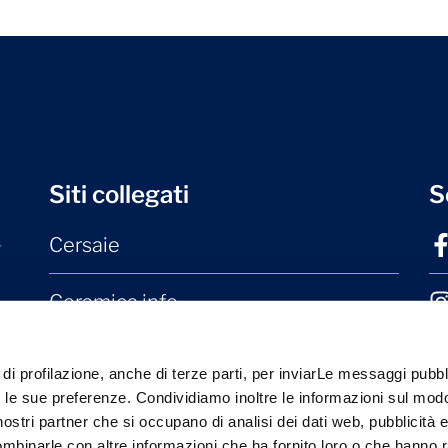
Siti collegati
S
Cersaie
r
Ceramica.info
Mater Ceramica
 di profilazione, anche di terze parti, per inviarLe messaggi pubbli
on le sue preferenze. Condividiamo inoltre le informazioni sul modo
Laterizio.it
i nostri partner che si occupano di analisi dei dati web, pubblicità 
ombinarle con altre informazioni che ha fornito loro o che hanno 