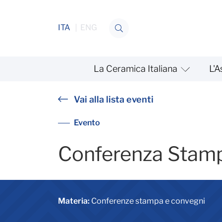
Salta al contenuto
ITA
ENG
La Ceramica Italiana
L'A
Conferenza Stampa 10 gi
Vai alla lista eventi
Evento
Conferenza Stam
Materia:
Conferenze stampa e convegni