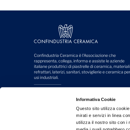
Confindustria Ceramica è l'Associazione che
rappresenta, collega, informa e assiste le aziende
italiane produttrici di piastrelle di ceramica, materiali
refrattari, laterizi, sanitari, stoviglierie e ceramica pe
usi industriali.
Viale Monte Santo, 40
41049 Sassuolo (MO) - Italy
Informativa Cookie
Telefono: +39 0536 818 111
Questo sito utilizza cookie
mirati e servizi in linea c
Mail:
info@confindustriaceramica.it
utilizza il nostro sito con 
PEC:
confindustriaceramicaarealavoro@legalmail.it
media i quali potrebbero c