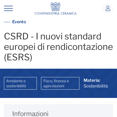
CSRD - Standard europei di rendico
Vai alla lista eventi
Evento
CSRD - I nuovi standard
europei di rendicontazione
(ESRS)
Materia:
Ambiente e
Fisco, finanza e
sostenibilità
agevolazioni
Sostenibilità
Informazioni