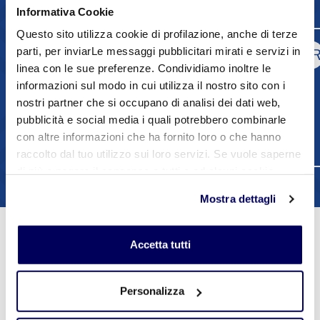
Informativa Cookie
Questo sito utilizza cookie di profilazione, anche di terze
Laura Busacchi
parti, per inviarLe messaggi pubblicitari mirati e servizi in
LB
M
linea con le sue preferenze. Condividiamo inoltre le
informazioni sul modo in cui utilizza il nostro sito con i
0536818238
nostri partner che si occupano di analisi dei dati web,
3428815969
pubblicità e social media i quali potrebbero combinarle
con altre informazioni che ha fornito loro o che hanno
Contatta via mail
raccolto dal tuo utilizzo sui loro servizi. Se vuole saperne
di più o negare il consenso a tutti o ad alcuni cookie
1
2
clicchi qui
. Il consenso può essere espresso cliccando
Mostra dettagli
sul tasto "Accetta tutti". Se non vuole i cookie di
profilazione può negare il consenso sul tasto "Rifiuta".
Accetta tutti
Prossimi Eventi
Personalizza
Vedi tutti gli eventi