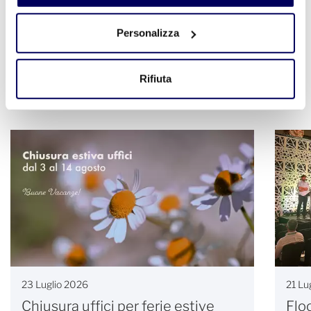
Personalizza
Rifiuta
Altre notizie
23 Luglio 2026
21 Lu
Chiusura uffici per ferie estive
Flo