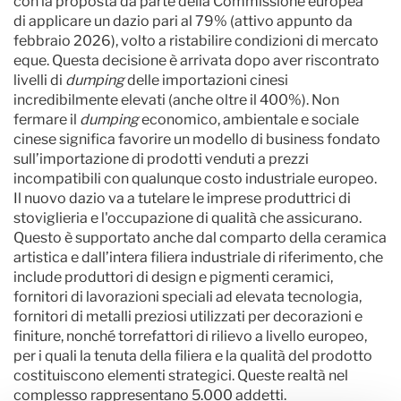
con la proposta da parte della Commissione europea
di applicare un dazio pari al 79% (attivo appunto da
febbraio 2026), volto a ristabilire condizioni di mercato
eque. Questa decisione è arrivata dopo aver riscontrato
livelli di
dumping
delle importazioni cinesi
incredibilmente elevati (anche oltre il 400%). Non
fermare il
dumping
economico, ambientale e sociale
cinese significa favorire un modello di business fondato
sull’importazione di prodotti venduti a prezzi
incompatibili con qualunque costo industriale europeo.
Il nuovo dazio va a tutelare le imprese produttrici di
stoviglieria e l'occupazione di qualità che assicurano.
Questo è supportato anche dal comparto della ceramica
artistica e dall’intera filiera industriale di riferimento, che
include produttori di design e pigmenti ceramici,
fornitori di lavorazioni speciali ad elevata tecnologia,
fornitori di metalli preziosi utilizzati per decorazioni e
finiture, nonché torrefattori di rilievo a livello europeo,
per i quali la tenuta della filiera e la qualità del prodotto
costituiscono elementi strategici. Queste realtà nel
complesso rappresentano 5.000 addetti.