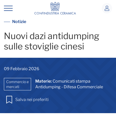
Dazi stoviglie Cina
Vai alla lista notizie
Notizie
Nuovi dazi antidumping
sulle stoviglie cinesi
09 Febbraio 2026
Materie:
Comunicati stampa
Commercio e
mercati
Antidumping - Difesa Commerciale
Salva nei preferiti