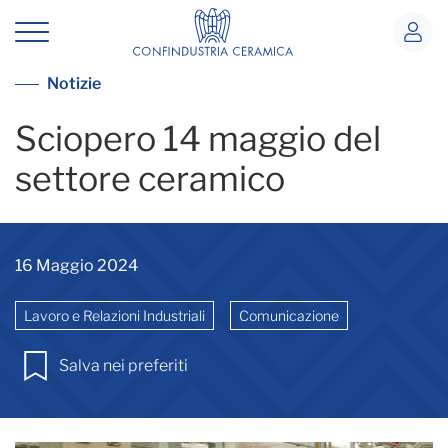
Evidenze sciopero
Vai alla lista notizie
Notizie
Sciopero 14 maggio del
settore ceramico
16 Maggio 2024
Lavoro e Relazioni Industriali
Comunicazione
Salva nei preferiti