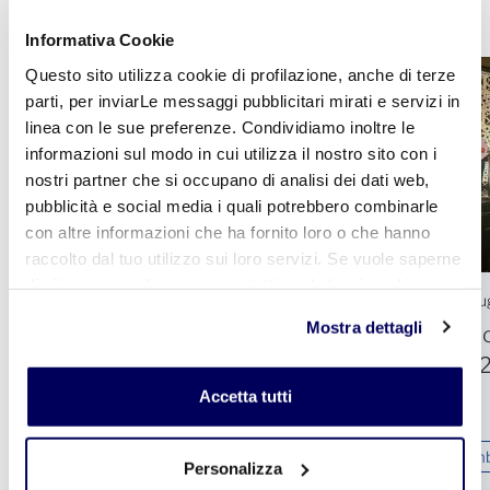
Informativa Cookie
Questo sito utilizza cookie di profilazione, anche di terze
parti, per inviarLe messaggi pubblicitari mirati e servizi in
linea con le sue preferenze. Condividiamo inoltre le
informazioni sul modo in cui utilizza il nostro sito con i
nostri partner che si occupano di analisi dei dati web,
pubblicità e social media i quali potrebbero combinarle
con altre informazioni che ha fornito loro o che hanno
raccolto dal tuo utilizzo sui loro servizi. Se vuole saperne
di più o negare il consenso a tutti o ad alcuni cookie
23 Luglio 2026
21 Lu
clicchi qui
. Il consenso può essere espresso cliccando
Mostra dettagli
Chiusura uffici per ferie estive
Flo
sul tasto "Accetta tutti". Se non vuole i cookie di
20
profilazione può negare il consenso sul tasto "Rifiuta".
Accetta tutti
Rapporti con gli associati e servizi
Ambi
Personalizza