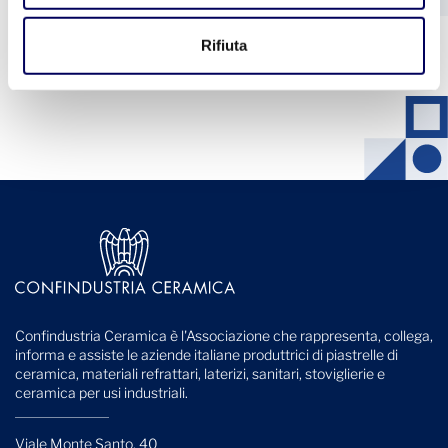
1
2
3
4
5
Rifiuta
Vedi tutte le notizie
Confindustria Ceramica è l'Associazione che rappresenta, collega,
informa e assiste le aziende italiane produttrici di piastrelle di
ceramica, materiali refrattari, laterizi, sanitari, stoviglierie e
ceramica per usi industriali.
Viale Monte Santo, 40