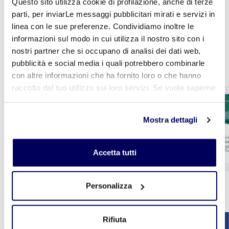
Questo sito utilizza cookie di profilazione, anche di terze
parti, per inviarLe messaggi pubblicitari mirati e servizi in
linea con le sue preferenze. Condividiamo inoltre le
informazioni sul modo in cui utilizza il nostro sito con i
nostri partner che si occupano di analisi dei dati web,
Altre pubblicazioni
pubblicità e social media i quali potrebbero combinarle
con altre informazioni che ha fornito loro o che hanno
raccolto dal tuo utilizzo sui loro servizi. Se vuole saperne
CER il giornale della
di più o negare il consenso a tutti o ad alcuni cookie
ceramica n. 417
clicchi qui
. Il consenso può essere espresso cliccando
Mostra dettagli
sul tasto "Accetta tutti". Se non vuole i cookie di
profilazione può negare il consenso sul tasto "Rifiuta".
Accetta tutti
1
2
3
4
5
Personalizza
Vedi tutte le pubblicazioni
Rifiuta