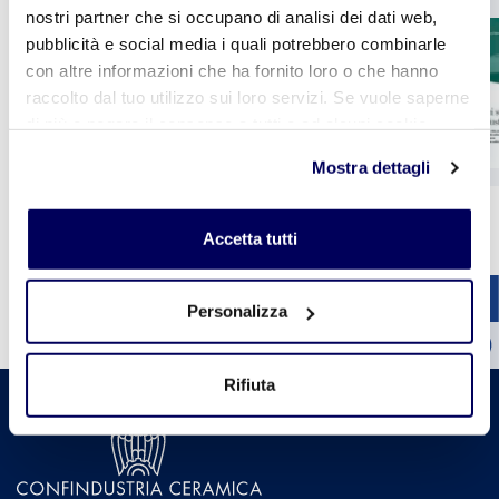
nostri partner che si occupano di analisi dei dati web,
CER il giornale della
pubblicità e social media i quali potrebbero combinarle
ceramica n. 417
con altre informazioni che ha fornito loro o che hanno
raccolto dal tuo utilizzo sui loro servizi. Se vuole saperne
di più o negare il consenso a tutti o ad alcuni cookie
clicchi qui
. Il consenso può essere espresso cliccando
Mostra dettagli
sul tasto "Accetta tutti". Se non vuole i cookie di
profilazione può negare il consenso sul tasto "Rifiuta".
1
2
3
4
5
Vedi tutte le pubblicazioni
Accetta tutti
Personalizza
Rifiuta