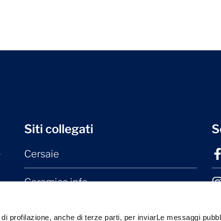
Siti collegati
S
Cersaie
r
Ceramica.info
Mater Ceramica
 di profilazione, anche di terze parti, per inviarLe messaggi pubbli