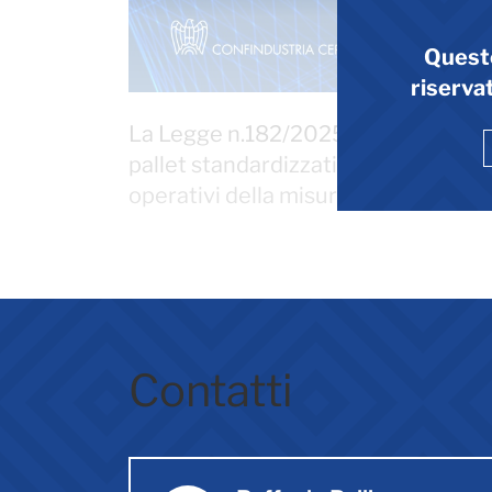
Quest
riservat
La Legge n.182/2025 ha previsto una
pallet standardizzati. In un webinar 
operativi della misura.
Contatti