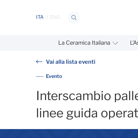
Salta al contenuto
ITA
ENG
La Ceramica Italiana
L'A
Interscambio pallet 04_0
Vai alla lista eventi
Evento
Interscambio palle
linee guida operat