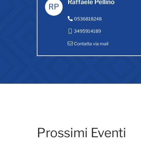
Raffaele Pellino
RP
0536818248
3495914189
Contatta via mail
Prossimi Eventi