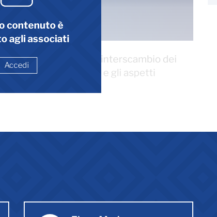
o contenuto è
o agli associati
 nuova disciplina sull’interscambio dei
Accedi
affronteremo le novità e gli aspetti