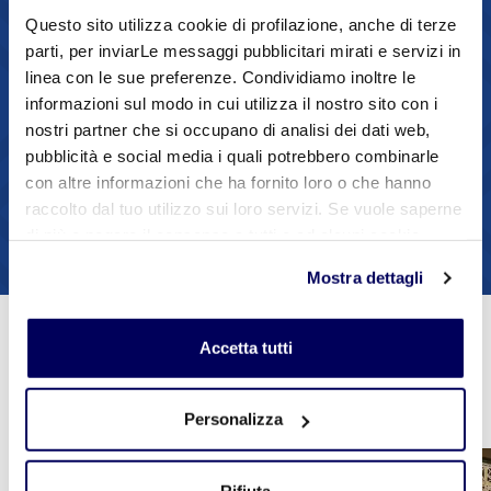
Questo sito utilizza cookie di profilazione, anche di terze
Andrea Serri
AS
parti, per inviarLe messaggi pubblicitari mirati e servizi in
Responsabile
linea con le sue preferenze. Condividiamo inoltre le
informazioni sul modo in cui utilizza il nostro sito con i
0536 804585
nostri partner che si occupano di analisi dei dati web,
3481504905
pubblicità e social media i quali potrebbero combinarle
con altre informazioni che ha fornito loro o che hanno
Contatta via mail
raccolto dal tuo utilizzo sui loro servizi. Se vuole saperne
di più o negare il consenso a tutti o ad alcuni cookie
clicchi qui
. Il consenso può essere espresso cliccando
Mostra dettagli
sul tasto "Accetta tutti". Se non vuole i cookie di
profilazione può negare il consenso sul tasto "Rifiuta".
Accetta tutti
Altre notizie
Personalizza
Rifiuta