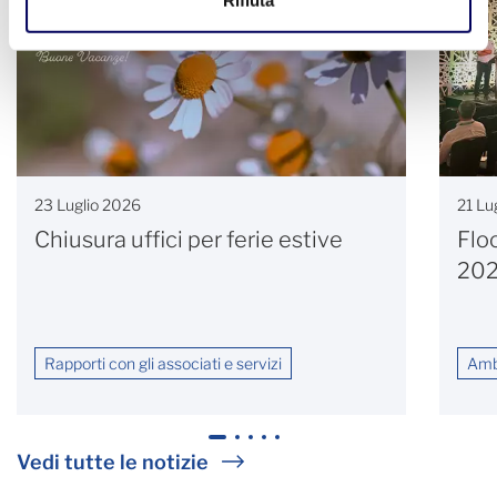
23 Luglio 2026
21 Lu
Chiusura uffici per ferie estive
Flo
20
Rapporti con gli associati e servizi
Ambi
1
2
3
4
5
Vedi tutte le notizie