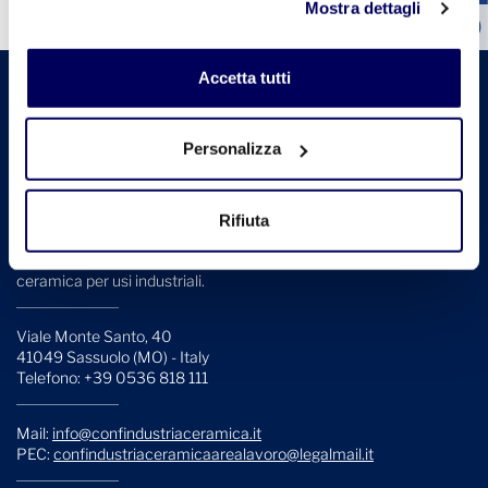
Mostra dettagli
sul tasto "Accetta tutti". Se non vuole i cookie di
profilazione può negare il consenso sul tasto "Rifiuta".
Accetta tutti
Personalizza
Confindustria Ceramica è l'Associazione che rappresenta, collega,
Rifiuta
informa e assiste le aziende italiane produttrici di piastrelle di
ceramica, materiali refrattari, laterizi, sanitari, stoviglierie e
ceramica per usi industriali.
Viale Monte Santo, 40
41049 Sassuolo (MO) - Italy
Telefono: +39 0536 818 111
Mail:
info@confindustriaceramica.it
PEC:
confindustriaceramicaarealavoro@legalmail.it