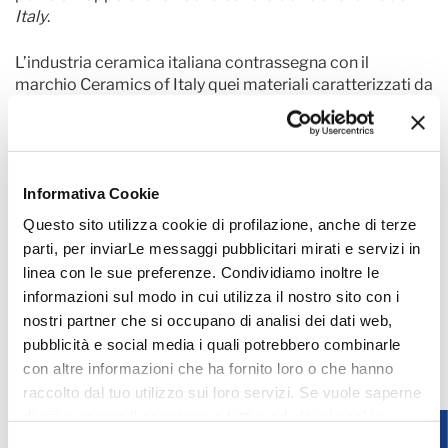
Italy
.
L’industria ceramica italiana contrassegna con il
marchio Ceramics of Italy quei materiali caratterizzati da
un elevato design in grado di qualificare gli spazi
dell’abitare, frutto di moderne tecnologie che
producono nel massimo rispetto dell’ambiente, con una
grande attenzione alla sicurezza sul posto di lavoro, alla
Informativa Cookie
costante ricerca dell’ottimizzazione delle risorse
impiegate, secondo i più elevati standard prestazionali e
Questo sito utilizza cookie di profilazione, anche di terze
di sostenibilità. Prodotto in Italia, attento all’ambiente.
parti, per inviarLe messaggi pubblicitari mirati e servizi in
linea con le sue preferenze. Condividiamo inoltre le
Ceramics of Italy, promosso da Confindustria Ceramica,
informazioni sul modo in cui utilizza il nostro sito con i
è un marchio registrato di Edi.Cer. Spa, società di servizi
nostri partner che si occupano di analisi dei dati web,
e organizzatore di Cersaie – Salone Internazionale della
pubblicità e social media i quali potrebbero combinarle
Ceramica per l'Architettura e dell'Arredobagno.
con altre informazioni che ha fornito loro o che hanno
raccolto dal tuo utilizzo sui loro servizi. Se vuole saperne
di più o negare il consenso a tutti o ad alcuni cookie
clicchi qui
. Il consenso può essere espresso cliccando