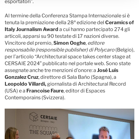
esportatori”.
Al termine della Conferenza Stampa Internazionale si è
tenuta la premiazione della 28ª edizione del
Ceramics of
Italy Journalism Award
a cui hanno partecipato 274 gli
articoli, apparsi su 90 testate di 17 nazioni diverse.
Vincitore del premio,
Simon Ooghe
,
editore
responsabile (responsible publisher) di Polycaro
(Belgio),
per l’articolo “Architectural space takes center stage at
CERSAIE 2024” pubblicato nel portale web. Sono state
assegnate anche tre menzioni d’onore: a
José Luis
Gonzalez Cruz
, direttore di Sala Baño (Spagna), a
Leopoldo Villardi,
giornalista di Architectural Record
(USA) e a
Francoise Faure
, editor di Espaces
Contemporains (Svizzera).