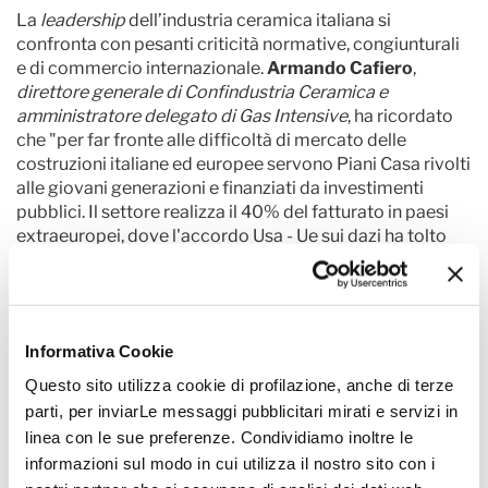
La
leadership
dell’industria ceramica italiana si
confronta con pesanti criticità normative, congiunturali
e di commercio internazionale.
Armando Cafiero
,
direttore generale di Confindustria Ceramica e
amministratore delegato di Gas Intensive
, ha ricordato
che "per far fronte alle difficoltà di mercato delle
costruzioni italiane ed europee servono Piani Casa rivolti
alle giovani generazioni e finanziati da investimenti
pubblici. Il settore realizza il 40% del fatturato in paesi
extraeuropei, dove l'accordo Usa - Ue sui dazi ha tolto
alle imprese l'incertezza ma devono ora scontare la
svalutazione del dollaro. Il vero problema sono le
esportazioni in dumping economico, ambientale e
sociale verso Europa, dove l'assenza del
Made in
e
Informativa Cookie
l'attuale versione del CBAM richiedono interventi
normativi. Siamo dovuti diventare campioni di efficienza
Questo sito utilizza cookie di profilazione, anche di terze
energetica, ma al momento non esistono alternative
parti, per inviarLe messaggi pubblicitari mirati e servizi in
realistiche all'uso del gas naturale, per il quale la
linea con le sue preferenze. Condividiamo inoltre le
normativa ETS costa alle ceramiche italiane 100 milioni
informazioni sul modo in cui utilizza il nostro sito con i
di euro all'anno, tolti agli investimenti. Mario Draghi ha