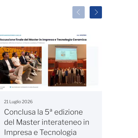
21 Luglio 2026
20 Lugl
Conclusa la 5ª edizione
Valo
del Master interateneo in
euro 
Impresa e Tecnologia
sett