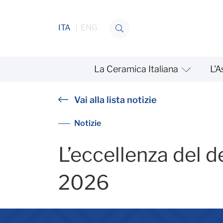
Salta al contenuto
ITA
ENG
La Ceramica Italiana
L'A
KBIS 2026
Vai alla lista notizie
Notizie
L’eccellenza del d
2026