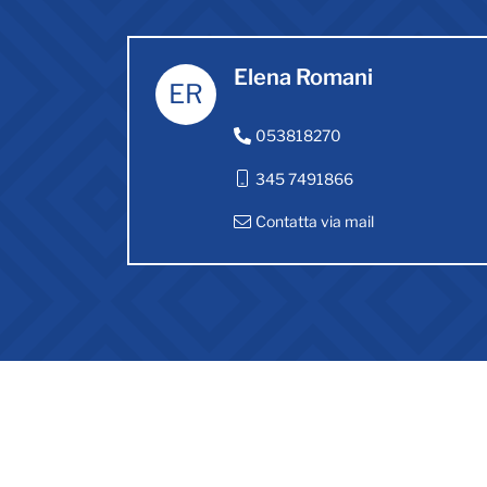
Elena Romani
ER
053818270
345 7491866
Contatta via mail