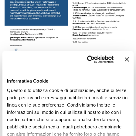
Il webinar, in collaborazione con
Informativa Cookie
Confindustria Ceramica, approfondisce le
Questo sito utilizza cookie di profilazione, anche di terze
nuove frontiere dell’efficienza energetica e
parti, per inviarLe messaggi pubblicitari mirati e servizi in
linea con le sue preferenze. Condividiamo inoltre le
della decarbonizzazione in edilizia, con un
informazioni sul modo in cui utilizza il nostro sito con i
focus sull’integrazione delle tecnologie
nostri partner che si occupano di analisi dei dati web,
emergenti e degli approcci circolari. Saranno
pubblicità e social media i quali potrebbero combinarle
analizzati i principi della direttiva EPBD e i
con altre informazioni che ha fornito loro o che hanno