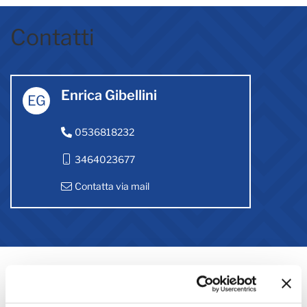
Contatti
Enrica Gibellini
EG
0536818232
3464023677
Contatta via mail
Altre notizie