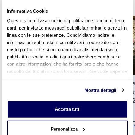
Informativa Cookie
Questo sito utilizza cookie di profilazione, anche di terze
parti, per inviarLe messaggi pubblicitari mirati e servizi in
linea con le sue preferenze. Condividiamo inoltre le
informazioni sul modo in cui utilizza il nostro sito con i
nostri partner che si occupano di analisi dei dati web,
pubblicità e social media i quali potrebbero combinarle
con altre informazioni che ha fornito loro o che hanno
raccolto dal tuo utilizzo sui loro servizi. Se vuole saperne
di più o negare il consenso a tutti o ad alcuni cookie
23 Luglio 2026
21 Lu
clicchi qui
. Il consenso può essere espresso cliccando
Mostra dettagli
Chiusura uffici per ferie estive
Flo
sul tasto "Accetta tutti". Se non vuole i cookie di
20
profilazione può negare il consenso sul tasto "Rifiuta".
Accetta tutti
Rapporti con gli associati e servizi
Ambi
Personalizza