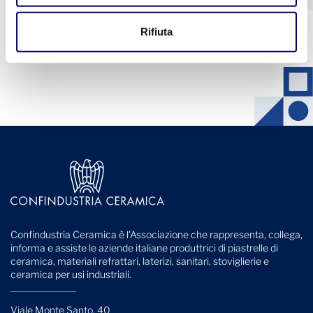
1
2
3
4
5
Rifiuta
Vedi tutte le notizie
Confindustria Ceramica è l'Associazione che rappresenta, collega,
informa e assiste le aziende italiane produttrici di piastrelle di
ceramica, materiali refrattari, laterizi, sanitari, stoviglierie e
ceramica per usi industriali.
Viale Monte Santo, 40