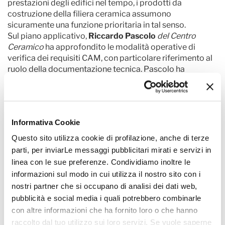
prestazioni degli edifici nel tempo, i prodotti da
costruzione della filiera ceramica assumono
sicuramente una funzione prioritaria in tal senso.
Sul piano applicativo,
Riccardo Pascolo
del Centro
Ceramico
ha approfondito le modalità operative di
verifica dei requisiti CAM, con particolare riferimento al
ruolo della documentazione tecnica. Pascolo ha
sottolineato come oggi la conformità non possa essere
basata su autodichiarazioni, ma debba essere
necessariamente supportata da evidenze tecniche
verificabili e tracciabili. In questo contesto, progettisti e
Informativa Cookie
direzioni lavori assumono un compito centrale nel
garantire il rispetto dei criteri, diventando i soggetti
Questo sito utilizza cookie di profilazione, anche di terze
chiave nel processo di controllo tecnico-amministrativo
parti, per inviarLe messaggi pubblicitari mirati e servizi in
degli appalti pubblici.
linea con le sue preferenze. Condividiamo inoltre le
informazioni sul modo in cui utilizza il nostro sito con i
Confronto operativo e prospettive applicative
nostri partner che si occupano di analisi dei dati web,
La parte conclusiva del seminario, articolata in una
pubblicità e social media i quali potrebbero combinarle
sessione domande e risposte con i partecipanti, ha
con altre informazioni che ha fornito loro o che hanno
rivelato un forte interesse proprio verso le modalità
raccolto dal tuo utilizzo sui loro servizi. Se vuole saperne
applicative dei nuovi CAM e la necessità di strumenti