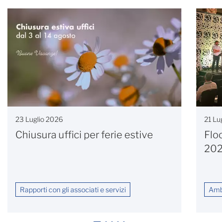
23 Luglio 2026
21 Lu
Chiusura uffici per ferie estive
Flo
20
Rapporti con gli associati e servizi
Ambi