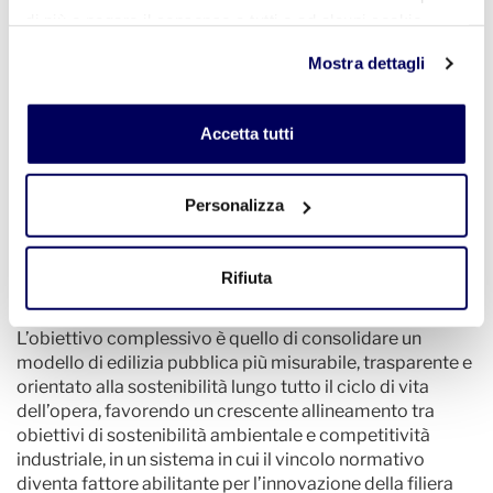
di più o negare il consenso a tutti o ad alcuni cookie
operativi chiari a supporto degli operatori. Dal dibattito
è emersa quindi l’esigenza di una maggiore
clicchi qui
. Il consenso può essere espresso cliccando
Mostra dettagli
standardizzazione interpretativa, in grado di ridurre le
sul tasto "Accetta tutti". Se non vuole i cookie di
incertezze applicative nella fase di progettazione e in
profilazione può negare il consenso sul tasto "Rifiuta".
quella di gara. In questo senso, i CAM vengono letti non
Accetta tutti
soltanto come obbligo normativo, ma come dispositivo
tecnico di indirizzo in grado di orientare le scelte
progettuali e produttive.
Personalizza
La chiusura dei lavori ha infatti ribadito come il nuovo
sistema dei criteri ambientali minimi rappresenti un
passaggio evolutivo significativo per il settore delle
Rifiuta
costruzioni, rafforzando la connessione tra normativa,
strumenti di analisi del ciclo di vita e filiera produttiva.
L’obiettivo complessivo è quello di consolidare un
modello di edilizia pubblica più misurabile, trasparente e
orientato alla sostenibilità lungo tutto il ciclo di vita
dell’opera, favorendo un crescente allineamento tra
obiettivi di sostenibilità ambientale e competitività
industriale, in un sistema in cui il vincolo normativo
diventa fattore abilitante per l’innovazione della filiera