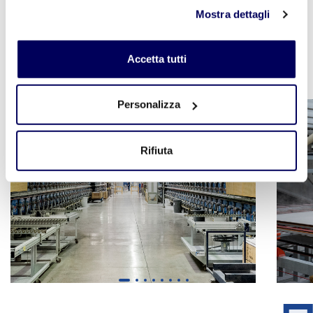
clicchi qui
. Il consenso può essere espresso cliccando
Mostra dettagli
sul tasto "Accetta tutti". Se non vuole i cookie di
profilazione può negare il consenso sul tasto "Rifiuta".
Foto
Accetta tutti
Personalizza
Rifiuta
1
2
3
4
5
6
7
8