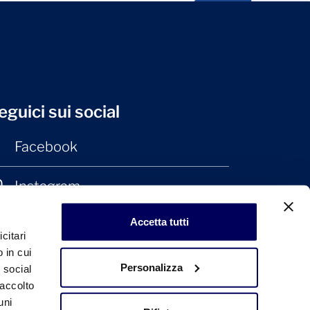
eguici sui social
Facebook
Instagram
Accetta tutti
LinkedIn
citari
 in cui
Personalizza
e social
raccolto
uni