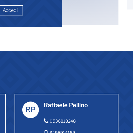
Accedi
Raffaele Pellino
RP
0536818248
3495914189