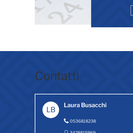
Contatti
Laura Busacchi
LB
0536818238
3428815969