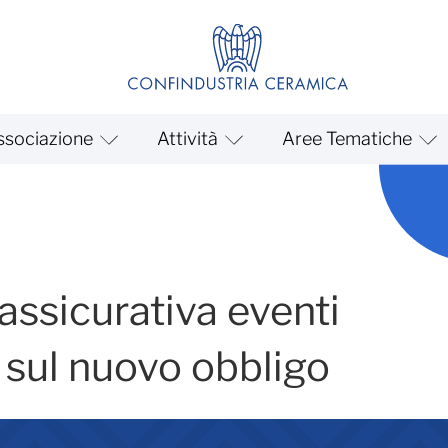
ssociazione
Attività
Aree Tematiche
 catastrofali: focus sul nuo
assicurativa eventi
s sul nuovo obbligo