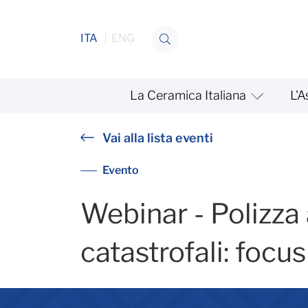
Salta al contenuto
ITA
ENG
La Ceramica Italiana
L'A
Polizza assicurativa eventi
Vai alla lista eventi
Evento
Webinar - Polizza 
catastrofali: focu