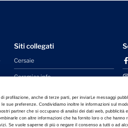
Siti collegati
S
Cersaie
r
Ceramica.info
Mater Ceramica
 di profilazione, anche di terze parti, per inviarLe messaggi pubbli
on le sue preferenze. Condividiamo inoltre le informazioni sul modo
Laterizio.it
i nostri partner che si occupano di analisi dei dati web, pubblicità 
ombinarle con altre informazioni che ha fornito loro o che hanno 
rvizi. Se vuole saperne di più o negare il consenso a tutti o ad alc