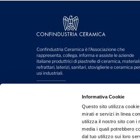
Confindustria Ceramica è l'Associazione che
rappresenta, collega, informa e assiste le aziende
italiane produttrici di piastrelle di ceramica, materiali
refrattari, laterizi, sanitari, stoviglierie e ceramica pe
usi industriali.
Viale Monte Santo, 40
41049 Sassuolo (MO) - Italy
Informativa Cookie
Telefono: +39 0536 818 111
Questo sito utilizza cookie
mirati e servizi in linea c
Mail:
info@confindustriaceramica.it
utilizza il nostro sito con 
PEC:
confindustriaceramicaarealavoro@legalmail.it
media i quali potrebbero c
dal tuo utilizzo sui loro se
CF: 93004930363