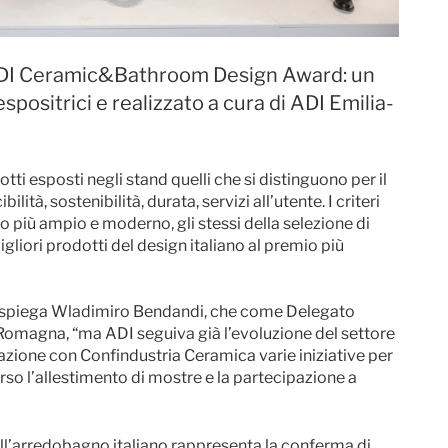
 ADI Ceramic&Bathroom Design Award: un
spositrici e realizzato a cura di ADI Emilia-
ti esposti negli stand quelli che si distinguono per il
ità, sostenibilità, durata, servizi all’utente. I criteri
so più ampio e moderno, gli stessi della selezione di
gliori prodotti del design italiano al premio più
”, spiega Wladimiro Bendandi, che come Delegato
a-Romagna, “ma ADI seguiva già l’evoluzione del settore
razione con Confindustria Ceramica varie iniziative per
erso l’allestimento di mostre e la partecipazione a
ell’arredobagno italiano rappresenta la conferma di