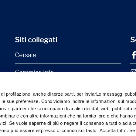
Siti collegati
S
Cersaie
r
Ceramica.info
Mater Ceramica
 di profilazione, anche di terze parti, per inviarLe messaggi pubbli
on le sue preferenze. Condividiamo inoltre le informazioni sul modo
Laterizio.it
i nostri partner che si occupano di analisi dei dati web, pubblicità 
ombinarle con altre informazioni che ha fornito loro o che hanno 
rvizi. Se vuole saperne di più o negare il consenso a tutti o ad alc
senso può essere espresso cliccando sul tasto "Accetta tutti". Se