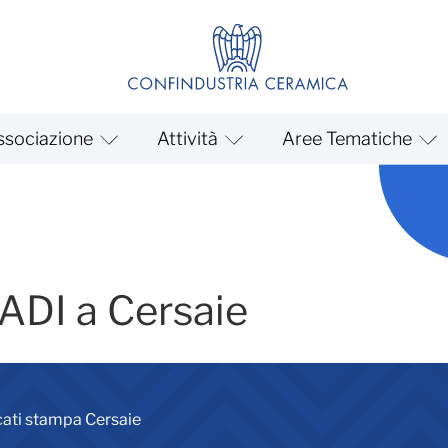
ssociazione
Attività
Aree Tematiche
e 2024
 ADI a Cersaie
ti stampa Cersaie