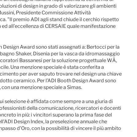
oluzioni di design in grado di valorizzare gli ambienti
o Mussini, Presidente Commissione Attività
a. "Il premio ADI agli stand chiude il cerchio rispetto
tà ed all’eccellenza di CERSAIE quale manifestazione
esign Award sono stati assegnati a: Bertocci per la
a bagno Shaker, Disenia per la vasca da idromassaggio
coratori Bassanesi per la soluzione progettuale WĀ,
cile. Una menzione speciale è stata conferita a
imento per aver saputo trovare nel design una chiave
prodotto ceramico. Per l’ADI Booth Design Award sono
, con una menzione speciale a Simas.
selezione è affidata come sempre a una giuria di
professionisti della comunicazione, ricercatori e docenti
ncreto in più: i vincitori superano la prima fase del
ell’ADI Design Index, la preselezione annuale che
sso d’Oro, con la possibilità di vincere il più ambito