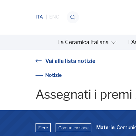
Salta al contenuto
ITA
ENG
La Ceramica Italiana
L'A
Premiazione ADI a Cersai
Vai alla lista notizie
Notizie
Assegnati i premi
Materie:
Comunica
Fiere
Comunicazione