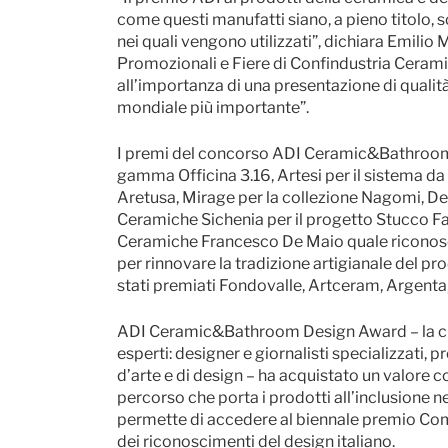
come questi manufatti siano, a pieno titolo, s
nei quali vengono utilizzati”, dichiara Emili
Promozionali e Fiere di Confindustria Ceramic
all’importanza di una presentazione di quali
mondiale più importante”.
I premi del concorso ADI Ceramic&Bathroom D
gamma Officina 3.16, Artesi per il sistema d
Aretusa, Mirage per la collezione Nagomi, De
Ceramiche Sichenia per il progetto Stucco Fa
Ceramiche Francesco De Maio quale riconosc
per rinnovare la tradizione artigianale del 
stati premiati Fondovalle, Artceram, Argenta
ADI Ceramic&Bathroom Design Award – la cui 
esperti: designer e giornalisti specializzati, 
d’arte e di design – ha acquistato un valore co
percorso che porta i prodotti all’inclusione n
permette di accedere al biennale premio Compa
dei riconoscimenti del design italiano.