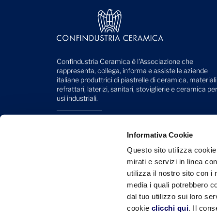
Confindustria Ceramica è l'Associazione che
rappresenta, collega, informa e assiste le aziende
italiane produttrici di piastrelle di ceramica, materiali
refrattari, laterizi, sanitari, stoviglierie e ceramica pe
usi industriali.
Viale Monte Santo, 40
41049 Sassuolo (MO) - Italy
Informativa Cookie
Telefono: +39 0536 818 111
Questo sito utilizza cookie
mirati e servizi in linea c
Mail:
info@confindustriaceramica.it
utilizza il nostro sito con 
PEC:
confindustriaceramicaarealavoro@legalmail.it
media i quali potrebbero c
dal tuo utilizzo sui loro se
CF: 93004930363
cookie
clicchi qui
. Il con