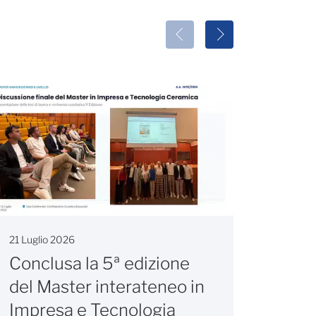
21 Luglio 2026
20 Lugl
Conclusa la 5ª edizione
Valo
del Master interateneo in
euro 
Impresa e Tecnologia
sett