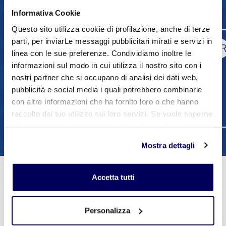
Contatti
Informativa Cookie
Questo sito utilizza cookie di profilazione, anche di terze
parti, per inviarLe messaggi pubblicitari mirati e servizi in
Laura Busacchi
LB
M
linea con le sue preferenze. Condividiamo inoltre le
informazioni sul modo in cui utilizza il nostro sito con i
0536818238
nostri partner che si occupano di analisi dei dati web,
pubblicità e social media i quali potrebbero combinarle
3428815969
con altre informazioni che ha fornito loro o che hanno
Contatta via mail
raccolto dal tuo utilizzo sui loro servizi. Se vuole saperne
di più o negare il consenso a tutti o ad alcuni cookie
clicchi qui
. Il consenso può essere espresso cliccando
1
2
Mostra dettagli
sul tasto "Accetta tutti". Se non vuole i cookie di
profilazione può negare il consenso sul tasto "Rifiuta".
Accetta tutti
Prossimi Eventi
Personalizza