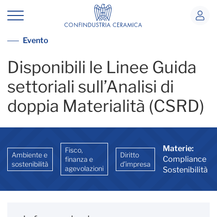
Linee Guida settoriali sull&#39;Anali
Vai alla lista eventi
Evento
Disponibili le Linee Guida
settoriali sull’Analisi di
doppia Materialità (CSRD)
Materie:
Fisco,
Ambiente e
Diritto
Compliance
finanza e
sostenibilità
d’impresa
agevolazioni
Sostenibilità