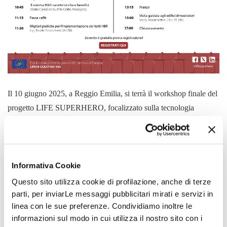
Il 10 giugno 2025, a Reggio Emilia, si terrà il workshop finale del
progetto LIFE SUPERHERO, focalizzato sulla tecnologia
HEROTILE per coperture energeticamente efficienti. L'evento
esplorerà i vantaggi delle coperture ventilate e permeabili, le
buone pratiche di implementazione e le piattaforme digitali
sviluppate, come i software per l'analisi del ciclo di vita. Prevista
Informativa Cookie
una sessione tecnica, un pranzo di networking e una visita agli
Questo sito utilizza cookie di profilazione, anche di terze
edifici dimostrativi.
parti, per inviarLe messaggi pubblicitari mirati e servizi in
linea con le sue preferenze. Condividiamo inoltre le
REGISTRATI QUI
informazioni sul modo in cui utilizza il nostro sito con i