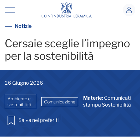
Rapporto di Sostenibilità Cersaie 20
Vai alla lista notizie
Notizie
Cersaie sceglie l’impegno
per la sostenibilità
26 Giugno 2026
Materie:
Comunicati
Ambiente e
Comunicazione
sostenibilità
stampa Sostenibilità
Salva nei preferiti