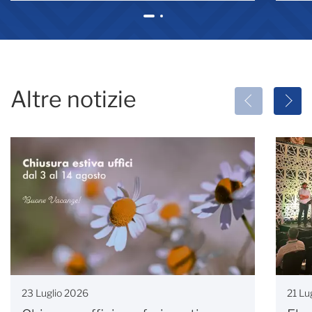
1
2
Altre notizie
23 Luglio 2026
21 Lu