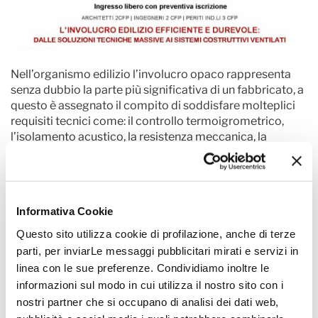
Nell’organismo edilizio l’involucro opaco rappresenta
senza dubbio la parte più significativa di un fabbricato, a
questo è assegnato il compito di soddisfare molteplici
requisiti tecnici come: il controllo termoigrometrico,
l’isolamento acustico, la resistenza meccanica, la
stabilità agli agenti atmosferici e la sicurezza fuoco.
Mantenere poi inalterate nel tempo tali requisiti diventa
garanzia non solo di qualità ma anche di sostenibilità
Informativa Cookie
ambientale ed economica.
Questo sito utilizza cookie di profilazione, anche di terze
In allegato il programma
parti, per inviarLe messaggi pubblicitari mirati e servizi in
linea con le sue preferenze. Condividiamo inoltre le
informazioni sul modo in cui utilizza il nostro sito con i
nostri partner che si occupano di analisi dei dati web,