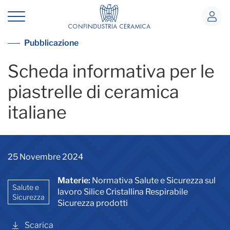
Scheda prodotto IT
Vai alla lista pubblicazioni
Pubblicazione
Scheda informativa per le
piastrelle di ceramica
italiane
25 Novembre 2024
Materie:
Normativa Salute e Sicurezza sul
Salute e
lavoro Silice Cristallina Respirabile
Sicurezza
Sicurezza prodotti
Scarica