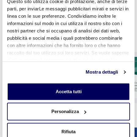
Questo sito utilizza cookie di profilazione, anche di terze
parti, per inviarLe messaggi pubblicitari mirati e servizi in
linea con le sue preferenze. Condividiamo inoltre le
informazioni sul modo in cui utilizza il nostro sito con i
nostri partner che si occupano di analisi dei dati web,
Altre pubblicazioni
pubblicità e social media i quali potrebbero combinarle
con altre informazioni che ha fornito loro o che hanno
raccolto dal tuo utilizzo sui loro servizi. Se vuole saperne
CER il giornale della
di più o negare il consenso a tutti o ad alcuni cookie
ceramica n. 417
clicchi qui
. Il consenso può essere espresso cliccando
Mostra dettagli
sul tasto "Accetta tutti". Se non vuole i cookie di
profilazione può negare il consenso sul tasto "Rifiuta".
Accetta tutti
Personalizza
1
2
3
4
5
Vedi tutte le pubblicazioni
Rifiuta