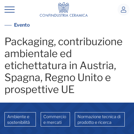
Seminario Packaging 17_10
Vai alla lista eventi
Evento
Packaging, contribuzione
ambientale ed
etichettatura in Austria,
Spagna, Regno Unito e
prospettive UE
Ambiente e
Commercio
Normazione tecnica di
sostenibilità
e mercati
prodotto e ricerca