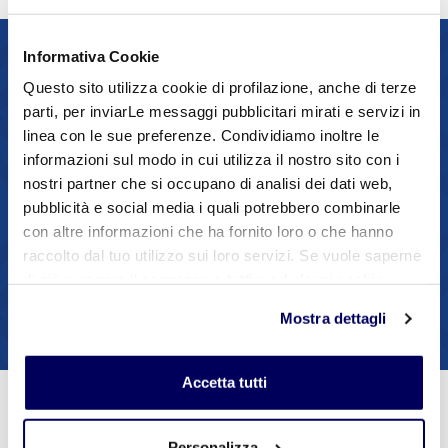
Contatti
Informativa Cookie
Questo sito utilizza cookie di profilazione, anche di terze
parti, per inviarLe messaggi pubblicitari mirati e servizi in
linea con le sue preferenze. Condividiamo inoltre le
Enrico Lupi
EL
informazioni sul modo in cui utilizza il nostro sito con i
nostri partner che si occupano di analisi dei dati web,
0536818242
pubblicità e social media i quali potrebbero combinarle
con altre informazioni che ha fornito loro o che hanno
3474248001
raccolto dal tuo utilizzo sui loro servizi. Se vuole saperne
di più o negare il consenso a tutti o ad alcuni cookie
Contatta via mail
clicchi qui
. Il consenso può essere espresso cliccando
Mostra dettagli
sul tasto "Accetta tutti". Se non vuole i cookie di
profilazione può negare il consenso sul tasto "Rifiuta".
Accetta tutti
Personalizza