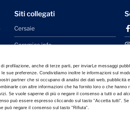
Siti collegati
S
Cersaie
r
Ceramica.info
Mater Ceramica
 di profilazione, anche di terze parti, per inviarLe messaggi pubbli
on le sue preferenze. Condividiamo inoltre le informazioni sul modo
Laterizio.it
i nostri partner che si occupano di analisi dei dati web, pubblicità 
ombinarle con altre informazioni che ha fornito loro o che hanno 
rvizi. Se vuole saperne di più o negare il consenso a tutti o ad alc
senso può essere espresso cliccando sul tasto "Accetta tutti". Se
one può negare il consenso sul tasto "Rifiuta".
Cookie Policy