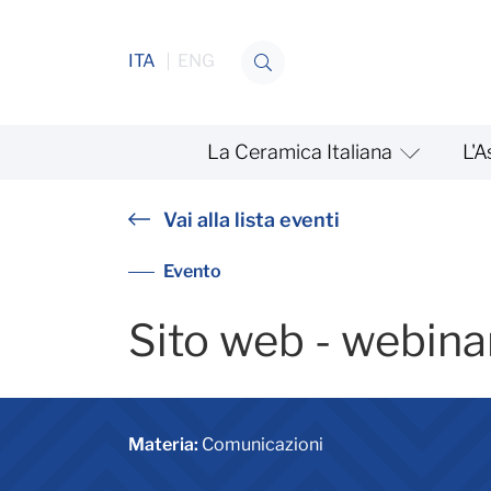
Salta al contenuto
ITA
ENG
La Ceramica Italiana
L'A
Sito Web - webinar gestion
Vai alla lista eventi
Evento
Sito web - webina
Materia:
Comunicazioni