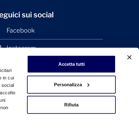
eguici sui social
Facebook
Instagram
Accetta tutti
LinkedIn
citari
 in cui
Personalizza
e social
raccolto
uni
Rifiuta
 non
© 2026 Confindustria Ceramica
Design + Engineering by
Ariadne Digital