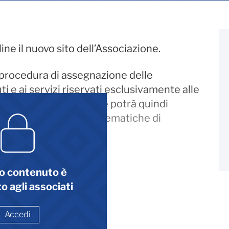
ine il nuovo sito dell’Associazione.
va procedura di assegnazione delle
i e ai servizi riservati esclusivamente alle
in capo all’ azienda che potrà quindi
denti in base alle aree tematiche di
o contenuto è
o agli associati
Accedi