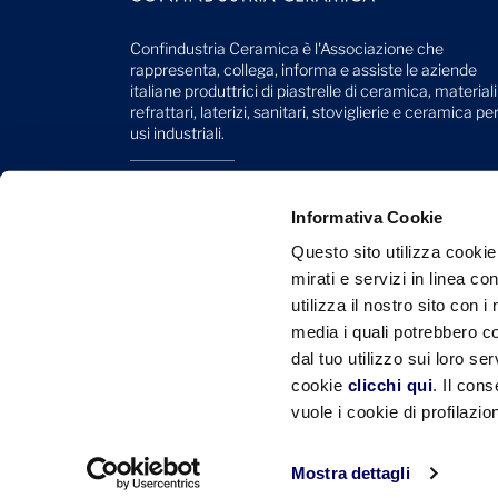
Confindustria Ceramica è l'Associazione che
rappresenta, collega, informa e assiste le aziende
italiane produttrici di piastrelle di ceramica, materiali
refrattari, laterizi, sanitari, stoviglierie e ceramica pe
usi industriali.
Viale Monte Santo, 40
41049 Sassuolo (MO) - Italy
Informativa Cookie
Telefono: +39 0536 818 111
Questo sito utilizza cookie
mirati e servizi in linea c
Mail:
info@confindustriaceramica.it
utilizza il nostro sito con 
PEC:
confindustriaceramicaarealavoro@legalmail.it
media i quali potrebbero c
dal tuo utilizzo sui loro se
CF: 93004930363
cookie
clicchi qui
. Il con
vuole i cookie di profilazi
Privacy
Mostra dettagli