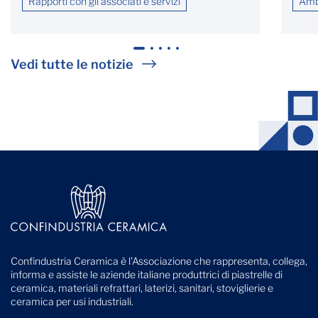
Rapporti con gli associati e servizi
Ambi
1
2
3
4
5
Vedi tutte le notizie
Confindustria Ceramica è l'Associazione che rappresenta, collega,
informa e assiste le aziende italiane produttrici di piastrelle di
ceramica, materiali refrattari, laterizi, sanitari, stoviglierie e
ceramica per usi industriali.