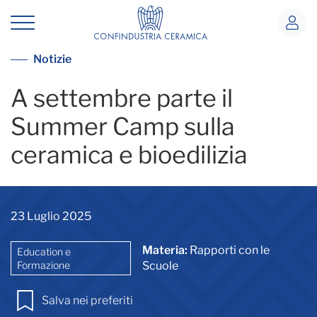
Summer Camp
Vai alla lista notizie
Notizie
A settembre parte il
Summer Camp sulla
ceramica e bioedilizia
23 Luglio 2025
Materia:
Rapporti con le
Education e
Formazione
Scuole
Salva nei preferiti