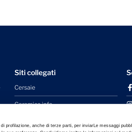
Siti collegati
S
Cersaie
r
Ceramica.info
Mater Ceramica
 di profilazione, anche di terze parti, per inviarLe messaggi pubbli