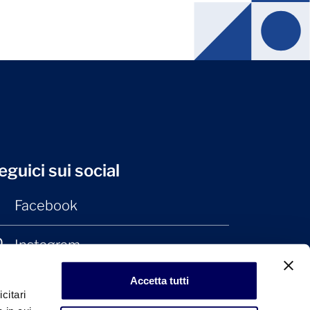
eguici sui social
Facebook
Instagram
Accetta tutti
LinkedIn
citari