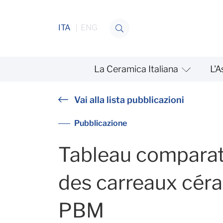
Salta al contenuto
ITA
ENG
La Ceramica Italiana
L'A
Tabella comparativa CCB
Vai alla lista pubblicazioni
Pubblicazione
Tableau comparat
des carreaux céra
PBM