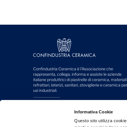
Confindustria Ceramica è l'Associazione che
rappresenta, collega, informa e assiste le aziende
italiane produttrici di piastrelle di ceramica, materiali
refrattari, laterizi, sanitari, stoviglierie e ceramica pe
usi industriali.
Viale Monte Santo, 40
41049 Sassuolo (MO) - Italy
Informativa Cookie
Telefono: +39 0536 818 111
Questo sito utilizza cookie