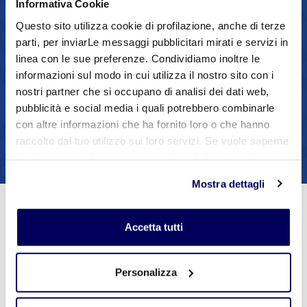
Contatti
Informativa Cookie
Questo sito utilizza cookie di profilazione, anche di terze
parti, per inviarLe messaggi pubblicitari mirati e servizi in
Andrea Cusi
linea con le sue preferenze. Condividiamo inoltre le
AC
informazioni sul modo in cui utilizza il nostro sito con i
nostri partner che si occupano di analisi dei dati web,
0536818303
pubblicità e social media i quali potrebbero combinarle
Contatta via mail
con altre informazioni che ha fornito loro o che hanno
raccolto dal tuo utilizzo sui loro servizi. Se vuole saperne
di più o negare il consenso a tutti o ad alcuni cookie
clicchi qui
. Il consenso può essere espresso cliccando
Mostra dettagli
sul tasto "Accetta tutti". Se non vuole i cookie di
profilazione può negare il consenso sul tasto "Rifiuta".
Accetta tutti
Prossimi Eventi
Personalizza
Vedi tutti gli eventi