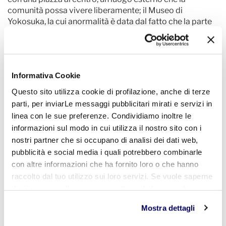
comunità possa vivere liberamente; il Museo di
Yokosuka, la cui anormalità è data dal fatto che la parte
espositiva si trova nella zona ipogea, sovrastata da un
grande ristorante, la cui configurazione rappresenta un
altro spazio aperto rivolto alla città.
Infine Yamamoto ha illustrato il primo progetto da lui
Informativa Cookie
curato, realizzato all'inizio della sua carriera, Villa a
Yatsugatake, in cui già era racchiusa l'essenza della sua
Questo sito utilizza cookie di profilazione, anche di terze
architettura. Una struttura piccola interamente aperta
parti, per inviarLe messaggi pubblicitari mirati e servizi in
all'ambiente circostante, in cui è stato creato un
linea con le sue preferenze. Condividiamo inoltre le
collegamento con l'esterno: uno spazio in cui chiunque
informazioni sul modo in cui utilizza il nostro sito con i
può accedere nonostante si tratti di un'abitazione
nostri partner che si occupano di analisi dei dati web,
privata.
pubblicità e social media i quali potrebbero combinarle
con altre informazioni che ha fornito loro o che hanno
" Tutte le opere mostrate sono architetture il più aperte
raccolto dal tuo utilizzo sui loro servizi. Se vuole saperne
possibile nei confronti dell'esterno, dello spazio
di più o negare il consenso a tutti o ad alcuni cookie
pubblico" sottolinea Riken Yamamoto. "La mia
architettura cerca di realizzare quanti più luoghi possibili
clicchi qui
. Il consenso può essere espresso cliccando
Mostra dettagli
in cui le persone possano entrare liberamente, cercando
sul tasto "Accetta tutti". Se non vuole i cookie di
di creare una continuità con lo spazio esterno, la
profilazione può negare il consenso sul tasto "Rifiuta".