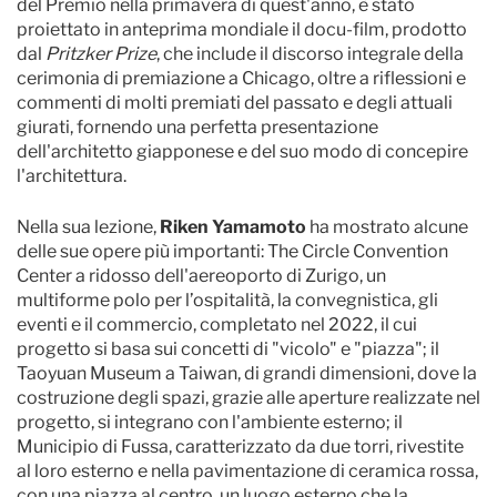
del Premio nella primavera di quest'anno, è stato
proiettato in anteprima mondiale il docu-film, prodotto
dal
Pritzker Prize
, che include il discorso integrale della
cerimonia di premiazione a Chicago, oltre a riflessioni e
commenti di molti premiati del passato e degli attuali
giurati, fornendo una perfetta presentazione
dell'architetto giapponese e del suo modo di concepire
l'architettura.
Nella sua lezione,
Riken Yamamoto
ha mostrato alcune
delle sue opere più importanti: The Circle Convention
Center a ridosso dell'aereoporto di Zurigo, un
multiforme polo per l’ospitalità, la convegnistica, gli
eventi e il commercio, completato nel 2022, il cui
progetto si basa sui concetti di "vicolo" e "piazza"; il
Taoyuan Museum a Taiwan, di grandi dimensioni, dove la
costruzione degli spazi, grazie alle aperture realizzate nel
progetto, si integrano con l'ambiente esterno; il
Municipio di Fussa, caratterizzato da due torri, rivestite
al loro esterno e nella pavimentazione di ceramica rossa,
con una piazza al centro, un luogo esterno che la