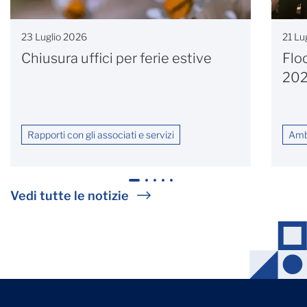
23 Luglio 2026
21 Lu
Chiusura uffici per ferie estive
Flo
20
Rapporti con gli associati e servizi
Ambi
1
2
3
4
5
Vedi tutte le notizie