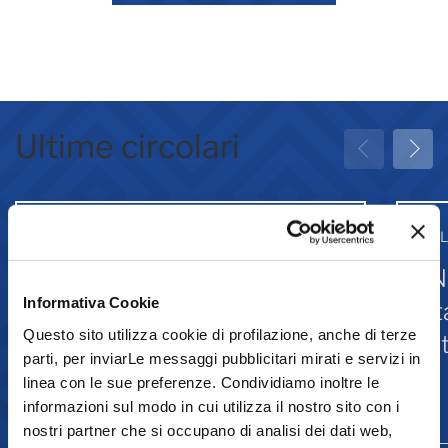
Ultime circolari
31 Luglio 2026
31 
Greenwashing: attività
IN
Informativa Cookie
associative
st
Questo sito utilizza cookie di profilazione, anche di terze
Is
parti, per inviarLe messaggi pubblicitari mirati e servizi in
linea con le sue preferenze. Condividiamo inoltre le
informazioni sul modo in cui utilizza il nostro sito con i
Comunicazione
nostri partner che si occupano di analisi dei dati web,