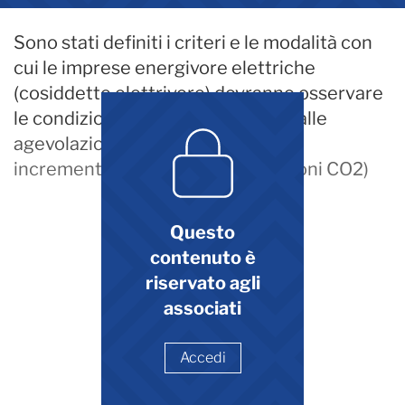
Sono stati definiti i criteri e le modalità con
cui le imprese energivore elettriche
(cosiddette elettrivore) dovranno osservare
le condizioni “verdi” per l’accesso alle
agevolazioni (diagnosi energetica,
incremento FER, riduzione emissioni CO2)
Questo
contenuto è
riservato agli
associati
Accedi