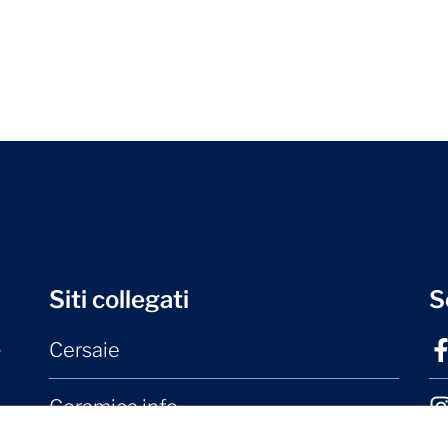
Siti collegati
S
Cersaie
r
Ceramica.info