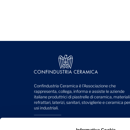
Confindustria Ceramica è l'Associazione che
rappresenta, collega, informa e assiste le aziende
italiane produttrici di piastrelle di ceramica, materiali
refrattari, laterizi, sanitari, stoviglierie e ceramica pe
usi industriali.
Viale Monte Santo, 40
41049 Sassuolo (MO) - Italy
Informativa Cookie