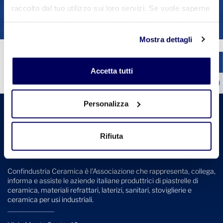
1
2
3
4
raccolto dal tuo utilizzo sui loro servizi. Se vuole saperne
di più o negare il consenso a tutti o ad alcuni cookie
Vedi tutte le circolari
clicchi qui
. Il consenso può essere espresso cliccando
Mostra dettagli
sul tasto "Accetta tutti". Se non vuole i cookie di
profilazione può negare il consenso sul tasto "Rifiuta".
Accetta tutti
Personalizza
Rifiuta
Confindustria Ceramica è l'Associazione che rappresenta, collega,
informa e assiste le aziende italiane produttrici di piastrelle di
ceramica, materiali refrattari, laterizi, sanitari, stoviglierie e
ceramica per usi industriali.