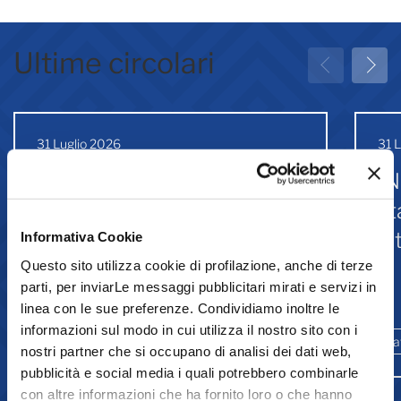
Ultime circolari
31 Luglio 2026
31 
Greenwashing: attività
IN
associative
st
Is
Informativa Cookie
Questo sito utilizza cookie di profilazione, anche di terze
parti, per inviarLe messaggi pubblicitari mirati e servizi in
Comunicazione
linea con le sue preferenze. Condividiamo inoltre le
informazioni sul modo in cui utilizza il nostro sito con i
Ambiente e sostenibilità
Promozione
La
nostri partner che si occupano di analisi dei dati web,
pubblicità e social media i quali potrebbero combinarle
con altre informazioni che ha fornito loro o che hanno