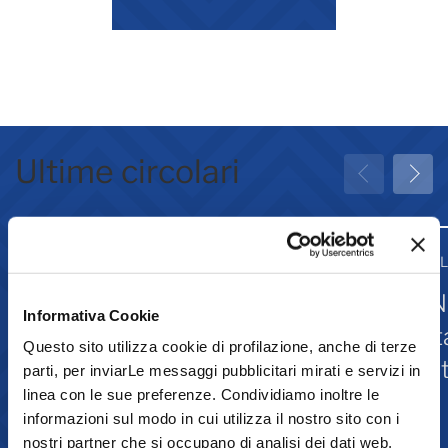
Ultime circolari
31 Luglio 2026
31 
Greenwashing: attività
IN
Informativa Cookie
associative
st
Questo sito utilizza cookie di profilazione, anche di terze
Is
parti, per inviarLe messaggi pubblicitari mirati e servizi in
linea con le sue preferenze. Condividiamo inoltre le
informazioni sul modo in cui utilizza il nostro sito con i
Comunicazione
nostri partner che si occupano di analisi dei dati web,