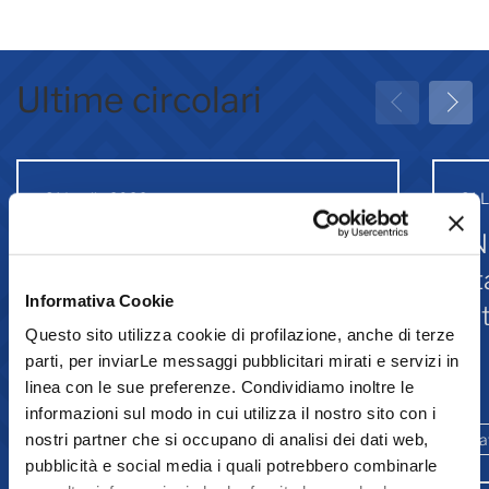
Ultime circolari
31 Luglio 2026
31 
Greenwashing: attività
IN
associative
st
Informativa Cookie
Is
Questo sito utilizza cookie di profilazione, anche di terze
parti, per inviarLe messaggi pubblicitari mirati e servizi in
linea con le sue preferenze. Condividiamo inoltre le
Comunicazione
informazioni sul modo in cui utilizza il nostro sito con i
nostri partner che si occupano di analisi dei dati web,
Ambiente e sostenibilità
Promozione
La
pubblicità e social media i quali potrebbero combinarle