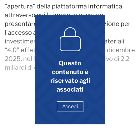
“apertura” della piattaforma informatica
attraverso cui le imprese possono
presentare il modello di comunicazione per
l'accesso al credito d'imposta per
investimenti in beni strumentali materiali
“4.0” effettuati dal 1° gennaio al 31 dicembre
2025, nel limite di spesa complessivo di 2,2
Questo
miliardi di euro.
contenuto è
riservato agli
associati
Accedi