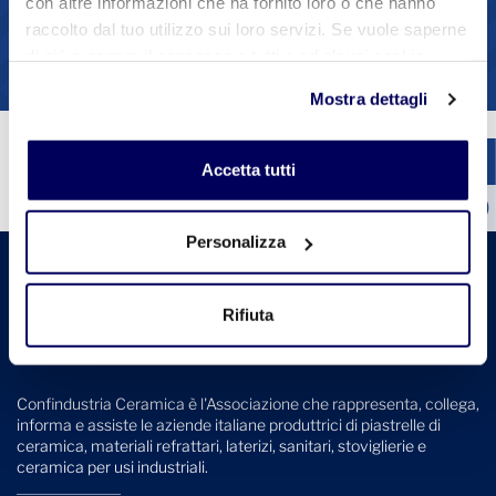
con altre informazioni che ha fornito loro o che hanno
1
2
3
4
raccolto dal tuo utilizzo sui loro servizi. Se vuole saperne
di più o negare il consenso a tutti o ad alcuni cookie
Vedi tutte le circolari
clicchi qui
. Il consenso può essere espresso cliccando
Mostra dettagli
sul tasto "Accetta tutti". Se non vuole i cookie di
profilazione può negare il consenso sul tasto "Rifiuta".
Accetta tutti
Personalizza
Rifiuta
Confindustria Ceramica è l'Associazione che rappresenta, collega,
informa e assiste le aziende italiane produttrici di piastrelle di
ceramica, materiali refrattari, laterizi, sanitari, stoviglierie e
ceramica per usi industriali.