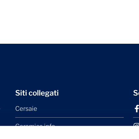
Siti collegati
S
Cersaie
r
Ceramica.info