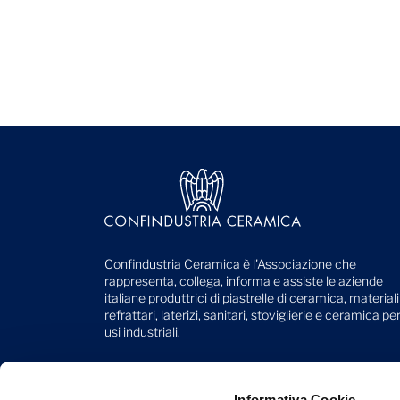
Confindustria Ceramica è l'Associazione che
rappresenta, collega, informa e assiste le aziende
italiane produttrici di piastrelle di ceramica, materiali
refrattari, laterizi, sanitari, stoviglierie e ceramica pe
usi industriali.
Viale Monte Santo, 40
41049 Sassuolo (MO) - Italy
Informativa Cookie