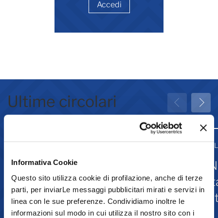
Accedi
Ultime circolari
31 Luglio 2026
31 
Informativa Cookie
Greenwashing: attività
IN
Questo sito utilizza cookie di profilazione, anche di terze
associative
st
parti, per inviarLe messaggi pubblicitari mirati e servizi in
Is
linea con le sue preferenze. Condividiamo inoltre le
informazioni sul modo in cui utilizza il nostro sito con i