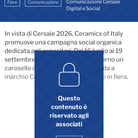
Comunicazione Cersaie
Fiere
Comunicazione
Digital e Social
In vista di Cersaie 2026, Ceramics of Italy
promuove una campagna social organica
dedicata agli espositori. Dal 16 luglio al 19
settembre sarà pubblicato ogni giorno un
carosello con i prodotti di un'azienda a
marchio Ceramics of Italy presente in fiera.
Questo
contenuto è
riservato agli
associati