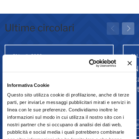
Ultime circolari
31 Luglio 2026
31 
Greenwashing: attività
IN
associative
st
Informativa Cookie
Is
Questo sito utilizza cookie di profilazione, anche di terze
parti, per inviarLe messaggi pubblicitari mirati e servizi in
linea con le sue preferenze. Condividiamo inoltre le
Comunicazione
informazioni sul modo in cui utilizza il nostro sito con i
Ambiente e sostenibilità
Promozione
La
nostri partner che si occupano di analisi dei dati web,
pubblicità e social media i quali potrebbero combinarle