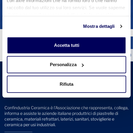
con altre informazioni che ha fornito loro o che hanno
1
2
3
4
raccolto dal tuo utilizzo sui loro servizi. Se vuole saperne
di più o negare il consenso a tutti o ad alcuni cookie
Vedi tutte le circolari
clicchi qui
. Il consenso può essere espresso cliccando
Mostra dettagli
sul tasto "Accetta tutti". Se non vuole i cookie di
profilazione può negare il consenso sul tasto "Rifiuta".
Accetta tutti
Personalizza
Rifiuta
Confindustria Ceramica è l'Associazione che rappresenta, collega,
informa e assiste le aziende italiane produttrici di piastrelle di
ceramica, materiali refrattari, laterizi, sanitari, stoviglierie e
ceramica per usi industriali.