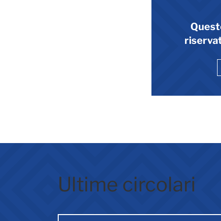
Quest
riservat
Ultime circolari