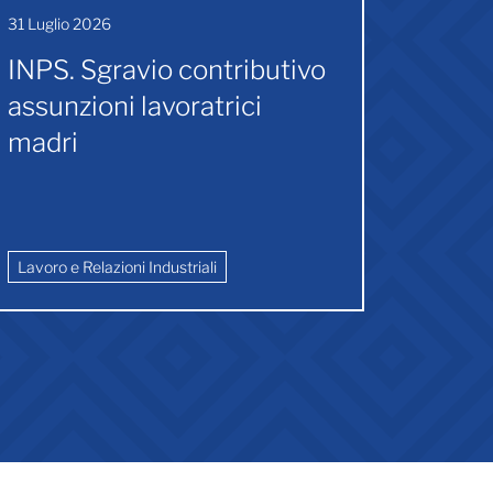
31 Luglio 2026
30 Lugli
INPS. Sgravio contributivo
Incon
assunzioni lavoratrici
UIL e 
madri
assoc
lugli
aggi
Lavoro e Relazioni Industriali
Lavoro e