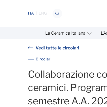
Salta al contenuto
ITA
ENG
La Ceramica Italiana
L'A
Collaborazione con Univer
Vedi tutte le circolari
Circolari
Collaborazione co
ceramici. Progra
semestre A.A. 20