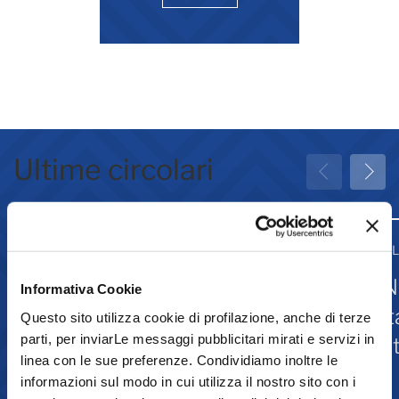
Ultime circolari
31 Luglio 2026
31 
Greenwashing: attività
IN
Informativa Cookie
associative
st
Questo sito utilizza cookie di profilazione, anche di terze
parti, per inviarLe messaggi pubblicitari mirati e servizi in
Is
linea con le sue preferenze. Condividiamo inoltre le
informazioni sul modo in cui utilizza il nostro sito con i