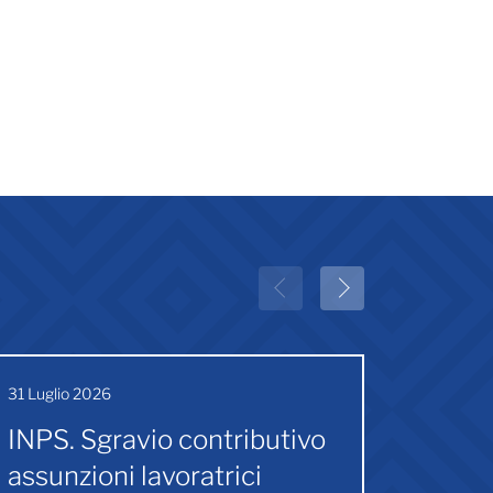
31 Luglio 2026
30 Lugli
INPS. Sgravio contributivo
Incon
assunzioni lavoratrici
UIL e 