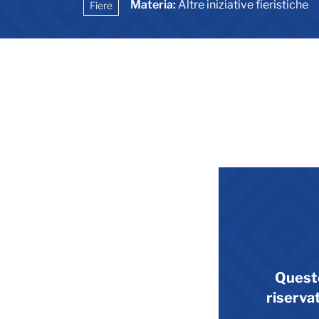
Materia:
Altre iniziative fieristiche
Fiere
Quest
riservat