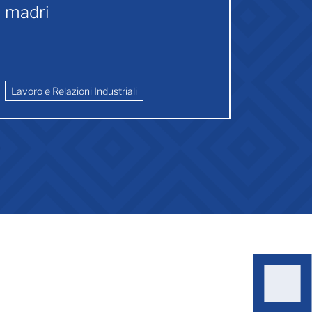
madri
assoc
lugli
aggi
Lavoro e Relazioni Industriali
Lavoro e