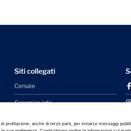
Siti collegati
S
Cersaie
r
Ceramica.info
Mater Ceramica
 di profilazione, anche di terze parti, per inviarLe messaggi pubbli
on le sue preferenze. Condividiamo inoltre le informazioni sul modo