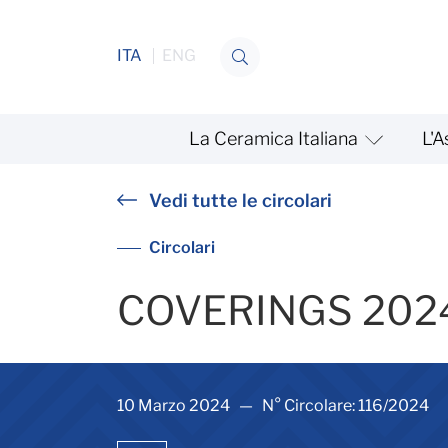
Salta al contenuto
ITA
ENG
La Ceramica Italiana
L'A
COVERINGS 2024 - NOTIZI
Vedi tutte le circolari
Circolari
COVERINGS 2024
10 Marzo 2024 — N° Circolare: 116/2024