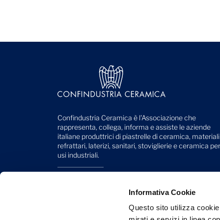
Confindustria Ceramica è l'Associazione che
rappresenta, collega, informa e assiste le aziende
italiane produttrici di piastrelle di ceramica, materiali
refrattari, laterizi, sanitari, stoviglierie e ceramica pe
usi industriali.
Viale Monte Santo, 40
41049 Sassuolo (MO) - Italy
Informativa Cookie
Telefono: +39 0536 818 111
Questo sito utilizza cookie
mirati e servizi in linea c