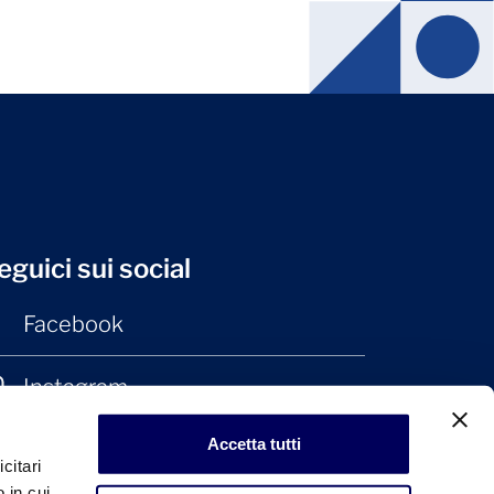
eguici sui social
Facebook
Instagram
Accetta tutti
LinkedIn
citari
 in cui