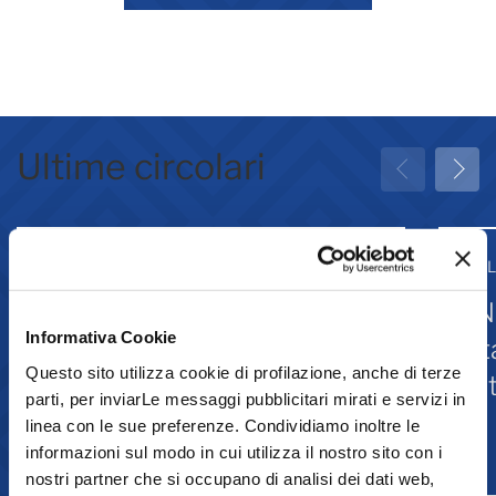
Ultime circolari
31 Luglio 2026
31 
Greenwashing: attività
IN
Informativa Cookie
associative
st
Questo sito utilizza cookie di profilazione, anche di terze
Is
parti, per inviarLe messaggi pubblicitari mirati e servizi in
linea con le sue preferenze. Condividiamo inoltre le
informazioni sul modo in cui utilizza il nostro sito con i
Comunicazione
nostri partner che si occupano di analisi dei dati web,