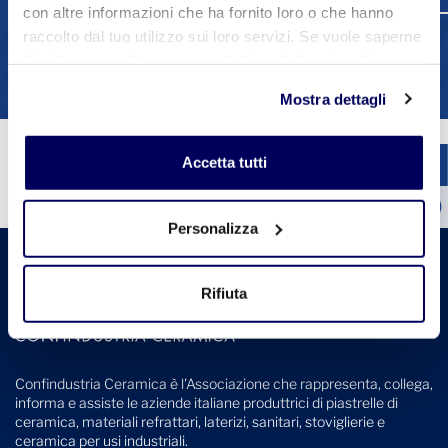
con altre informazioni che ha fornito loro o che hanno
raccolto dal tuo utilizzo sui loro servizi. Se vuole saperne
1
2
3
4
di più o negare il consenso a tutti o ad alcuni cookie
Vedi tutte le circolari
clicchi qui
. Il consenso può essere espresso cliccando
Mostra dettagli
sul tasto "Accetta tutti". Se non vuole i cookie di
profilazione può negare il consenso sul tasto "Rifiuta".
Accetta tutti
Personalizza
Rifiuta
Confindustria Ceramica è l'Associazione che rappresenta, collega,
informa e assiste le aziende italiane produttrici di piastrelle di
ceramica, materiali refrattari, laterizi, sanitari, stoviglierie e
ceramica per usi industriali.