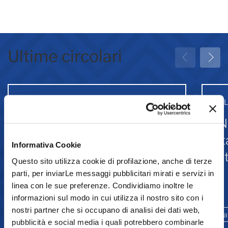
Ultime circolari
31 Luglio 2026
31 
Greenwashing: attività
IN
associative
st
Informativa Cookie
Is
Questo sito utilizza cookie di profilazione, anche di terze
parti, per inviarLe messaggi pubblicitari mirati e servizi in
linea con le sue preferenze. Condividiamo inoltre le
Comunicazione
informazioni sul modo in cui utilizza il nostro sito con i
nostri partner che si occupano di analisi dei dati web,
Ambiente e sostenibilità
Promozione
La
pubblicità e social media i quali potrebbero combinarle