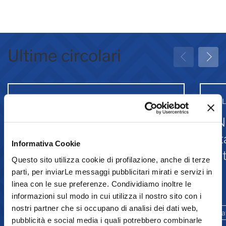
Ultime circolari
31 Luglio 2026
31 
Greenwashing: attività
IN
associative
st
Informativa Cookie
Is
Questo sito utilizza cookie di profilazione, anche di terze
parti, per inviarLe messaggi pubblicitari mirati e servizi in
linea con le sue preferenze. Condividiamo inoltre le
Comunicazione
informazioni sul modo in cui utilizza il nostro sito con i
nostri partner che si occupano di analisi dei dati web,
Ambiente e sostenibilità
Promozione
La
pubblicità e social media i quali potrebbero combinarle