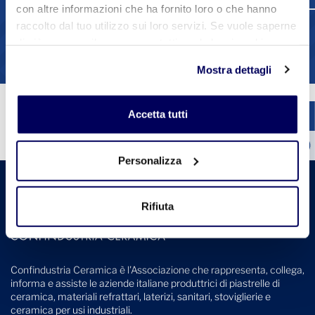
con altre informazioni che ha fornito loro o che hanno
raccolto dal tuo utilizzo sui loro servizi. Se vuole saperne
1
2
3
4
di più o negare il consenso a tutti o ad alcuni cookie
Vedi tutte le circolari
clicchi qui
. Il consenso può essere espresso cliccando
Mostra dettagli
sul tasto "Accetta tutti". Se non vuole i cookie di
profilazione può negare il consenso sul tasto "Rifiuta".
Accetta tutti
Personalizza
Rifiuta
Confindustria Ceramica è l'Associazione che rappresenta, collega,
informa e assiste le aziende italiane produttrici di piastrelle di
ceramica, materiali refrattari, laterizi, sanitari, stoviglierie e
ceramica per usi industriali.