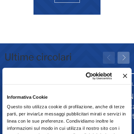
Ultime circolari
31 Luglio 2026
31 
Greenwashing: attività
IN
Informativa Cookie
associative
st
Questo sito utilizza cookie di profilazione, anche di terze
parti, per inviarLe messaggi pubblicitari mirati e servizi in
Is
linea con le sue preferenze. Condividiamo inoltre le
informazioni sul modo in cui utilizza il nostro sito con i