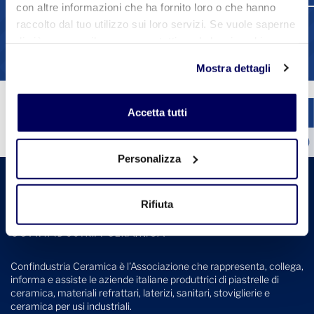
con altre informazioni che ha fornito loro o che hanno
raccolto dal tuo utilizzo sui loro servizi. Se vuole saperne
1
2
3
4
di più o negare il consenso a tutti o ad alcuni cookie
Vedi tutte le circolari
clicchi qui
. Il consenso può essere espresso cliccando
Mostra dettagli
sul tasto "Accetta tutti". Se non vuole i cookie di
profilazione può negare il consenso sul tasto "Rifiuta".
Accetta tutti
Personalizza
Rifiuta
Confindustria Ceramica è l'Associazione che rappresenta, collega,
informa e assiste le aziende italiane produttrici di piastrelle di
ceramica, materiali refrattari, laterizi, sanitari, stoviglierie e
ceramica per usi industriali.