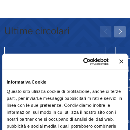
Ultime circolari
31 Luglio 2026
31 
Greenwashing: attività
IN
associative
st
Informativa Cookie
Is
Questo sito utilizza cookie di profilazione, anche di terze
parti, per inviarLe messaggi pubblicitari mirati e servizi in
linea con le sue preferenze. Condividiamo inoltre le
Comunicazione
informazioni sul modo in cui utilizza il nostro sito con i
nostri partner che si occupano di analisi dei dati web,
Ambiente e sostenibilità
Promozione
La
pubblicità e social media i quali potrebbero combinarle