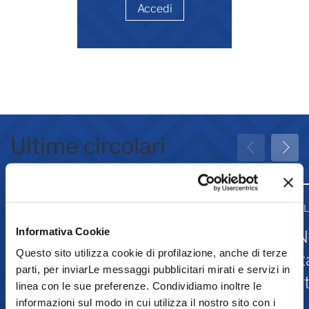
Accedi
Ultime circolari
31 Luglio 2026
31 
Informativa Cookie
Greenwashing: attività
IN
Questo sito utilizza cookie di profilazione, anche di terze
associative
st
parti, per inviarLe messaggi pubblicitari mirati e servizi in
Is
linea con le sue preferenze. Condividiamo inoltre le
informazioni sul modo in cui utilizza il nostro sito con i