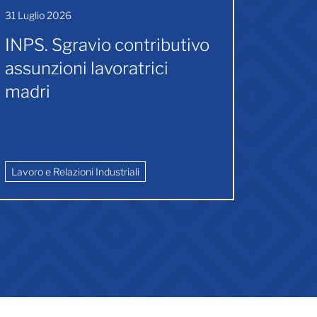
31 Luglio 2026
30 Lugli
INPS. Sgravio contributivo
Incon
assunzioni lavoratrici
UIL e 
madri
assoc
lugli
aggi
Lavoro e Relazioni Industriali
Lavoro e